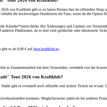
dt" Tour 2026
von
Kraftklub
?
r 2026
von
Kraftklub
gibt es zu fairen Preisen hier im offiziellen Shop 
d erhältst die hochwertigen Hardtickets für Fans, wenn du die Option H
du die Künstler*innen direkt. Bei Änderungen und Updates zur Veranstalt
 anderen Plattformen, da es dort viele gefälschte oder überteuerte Ticke
b
gibt es ab
0,00 €
auf
shop.kraftklub.to
.
?
 Artist in Zusammenarbeit mit dem Veranstalter, vermittelt von der Kra
tadt" Tour 2026
von
Kraftklub
?
tädte gibt es eventuell noch offizielle und sichere Tickets im re:sale. G
n Vorverkaufsstellen kommen. Möglicherweise zahlst du bei anderen Porta