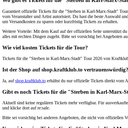
Wo gibt es Tickets für die
"Sterben in Karl-Marx-Sta
Garantiert offizielle Tickets für die
"Sterben in Karl-Marx-Stadt" Tou
vom Veranstalter und Artist autorisiert. Du hast die beste Auswahl un
um Versandkosten zu sparen oder kurzfristig Tickets zu erhalten.
Weitere Vorteile: Mit dem Kauf auf der offiziellen Seite unterstützt 
alles mit rechten Dingen zugeht. Bitte sei vorsichtig bei Angeboten auf
Wie viel kosten Tickets für die Tour?
Tickets für die
"Sterben in Karl-Marx-Stadt" Tour 2026
von
Kraftklu
Ist der Shop auf
shop.kraftklub.to
vertrauenswürdig
Ja, auf
shop.kraftklub.to
erhältst du nur offizielle Tickets direkt vom
Gibt es noch Tickets für die
"Sterben in Karl-Marx-S
Aktuell sind keine regulären Tickets mehr verfügbar. Für ausverkaufte S
und klicke dort auf re:sale.
Bitte sei vorsichtig bei anderen Angeboten, die nicht von offizielle