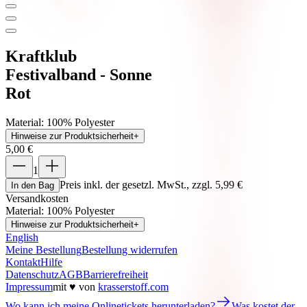
Kraftklub
Festivalband - Sonne
Rot
Material
:
100% Polyester
Hinweise zur Produktsicherheit
+
5,00 €
1
Preis inkl. der gesetzl. MwSt., zzgl. 5,99 €
In den Bag
Versandkosten
Material
:
100% Polyester
Hinweise zur Produktsicherheit
+
English
Meine Bestellung
Bestellung widerrufen
Kontakt
Hilfe
Datenschutz
AGB
Barrierefreiheit
Impressum
mit ♥ von
krasserstoff.com
Wo kann ich meine Onlinetickets herunterladen?
Was kostet der