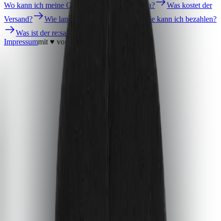
Wo kann ich meine Onlinetickets herunterladen?
Was kostet der
Versand?
Wie lange ist die Lieferzeit?
Wie kann ich bezahlen?
Was ist der re:sale?
Impressum
mit ♥ von
krasserstoff.com