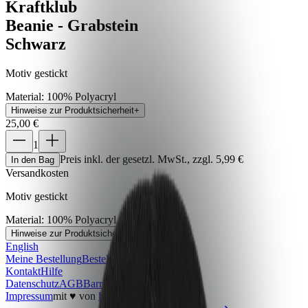
Kraftklub
Beanie - Grabstein
Schwarz
Motiv gestickt
Material
:
100% Polyacryl
Hinweise zur Produktsicherheit
+
25,00 €
1
Preis inkl. der gesetzl. MwSt., zzgl. 5,99 €
In den Bag
Versandkosten
Motiv gestickt
Material
:
100% Polyacryl
Hinweise zur Produktsicherheit
+
English
Meine Bestellung
Bestellung widerrufen
Kontakt
Hilfe
Datenschutz
AGB
Barrierefreiheit
Impressum
mit ♥ von
krasserstoff.com