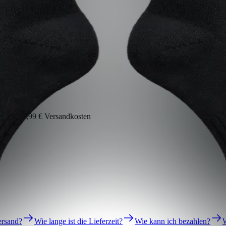
., zzgl. 5,99 € Versandkosten
ersand?
Wie lange ist die Lieferzeit?
Wie kann ich bezahlen?
W