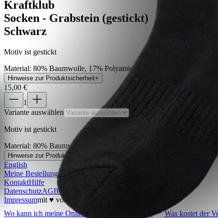
Kraftklub
Socken - Grabstein (gestickt)
Schwarz
Motiv ist gestickt
Material
:
80% Baumwolle, 17% Polyamid, 3% Elastan
Hinweise zur Produktsicherheit
+
15,00 €
1
Variante auswählen
Preis inkl. der gesetzl. MwSt
Motiv ist gestickt
Material
:
80% Baumwolle, 17% Polyamid, 3% Elastan
Hinweise zur Produktsicherheit
+
English
Meine Bestellung
Bestellung widerrufen
Kontakt
Hilfe
Datenschutz
AGB
Barrierefreiheit
Impressum
mit ♥ von
krasserstoff.com
Wo kann ich meine Onlinetickets herunterladen?
Was kostet der V