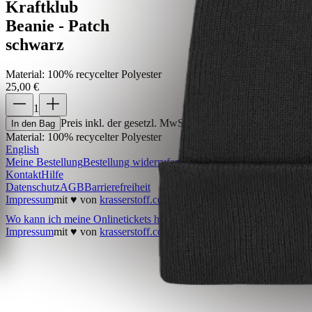
Kraftklub
Beanie - Patch
schwarz
Material
:
100% recycelter Polyester
25,00 €
1
Preis inkl. der gesetzl. MwSt., zzgl. 5,99 € Versandkoste
In den Bag
Material
:
100% recycelter Polyester
English
Meine Bestellung
Bestellung widerrufen
Kontakt
Hilfe
Datenschutz
AGB
Barrierefreiheit
Impressum
mit ♥ von
krasserstoff.com
Wo kann ich meine Onlinetickets herunterladen?
Was kostet der V
Impressum
mit ♥ von
krasserstoff.com