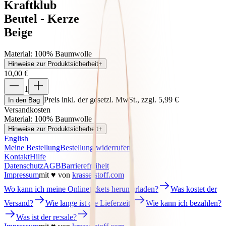
Kraftklub
Beutel - Kerze
Beige
Material
:
100% Baumwolle
Hinweise zur Produktsicherheit
+
10,00 €
1
Preis inkl. der gesetzl. MwSt., zzgl. 5,99 €
In den Bag
Versandkosten
Material
:
100% Baumwolle
Hinweise zur Produktsicherheit
+
English
Meine Bestellung
Bestellung widerrufen
Kontakt
Hilfe
Datenschutz
AGB
Barrierefreiheit
Impressum
mit ♥ von
krasserstoff.com
Wo kann ich meine Onlinetickets herunterladen?
Was kostet der
Versand?
Wie lange ist die Lieferzeit?
Wie kann ich bezahlen?
Was ist der re:sale?