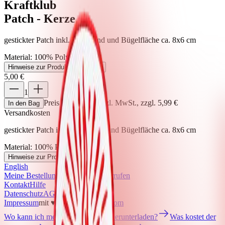
Kraftklub
Patch - Kerze
gestickter Patch inkl. Kettelrand und Bügelfläche ca. 8x6 cm
Material
:
100% Polyester
Hinweise zur Produktsicherheit
+
5,00 €
1
Preis inkl. der gesetzl. MwSt., zzgl. 5,99 €
In den Bag
Versandkosten
gestickter Patch inkl. Kettelrand und Bügelfläche ca. 8x6 cm
Material
:
100% Polyester
Hinweise zur Produktsicherheit
+
English
Meine Bestellung
Bestellung widerrufen
Kontakt
Hilfe
Datenschutz
AGB
Barrierefreiheit
Impressum
mit ♥ von
krasserstoff.com
Wo kann ich meine Onlinetickets herunterladen?
Was kostet der