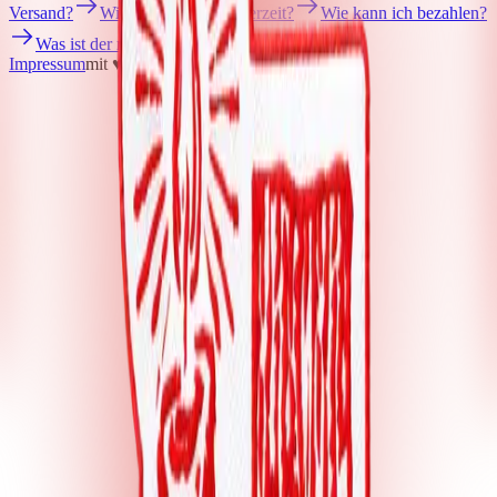
Versand?
Wie lange ist die Lieferzeit?
Wie kann ich bezahlen?
Was ist der re:sale?
Impressum
mit ♥ von
krasserstoff.com