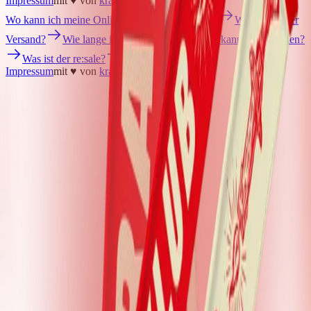
Impressum
mit ♥ von
krasserstoff.com
Wo kann ich meine Onlinetickets herunterladen?
Was kostet der
Versand?
Wie lange ist die Lieferzeit?
Wie kann ich bezahlen?
Was ist der re:sale?
Impressum
mit ♥ von
krasserstoff.com