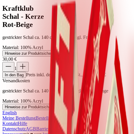
Kraftklub
Schal - Kerze
Rot-Beige
gestrickter Schal ca. 140 cm x 16 cm zzgl. Fransenlänge
Material
:
100% Acryl
Hinweise zur Produktsicherheit
+
30,00 €
1
Preis inkl. der gesetzl. MwSt., zzgl. 5,99 €
In den Bag
Versandkosten
gestrickter Schal ca. 140 cm x 16 cm zzgl. Fransenlänge
Material
:
100% Acryl
Hinweise zur Produktsicherheit
+
English
Meine Bestellung
Bestellung widerrufen
Kontakt
Hilfe
Datenschutz
AGB
Barrierefreiheit