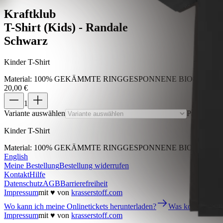
Kraftklub
T-Shirt (Kids) - Randale
Schwarz
Kinder T-Shirt
Material
:
100% GEKÄMMTE RINGGESPONNENE BIO-BAUMW
20,00 €
1
Variante auswählen
Preis inkl.
Kinder T-Shirt
Material
:
100% GEKÄMMTE RINGGESPONNENE BIO-BAUMW
English
Meine Bestellung
Bestellung widerrufen
Kontakt
Hilfe
Datenschutz
AGB
Barrierefreiheit
Impressum
mit ♥ von
krasserstoff.com
Wo kann ich meine Onlinetickets herunterladen?
Was kostet der V
Impressum
mit ♥ von
krasserstoff.com