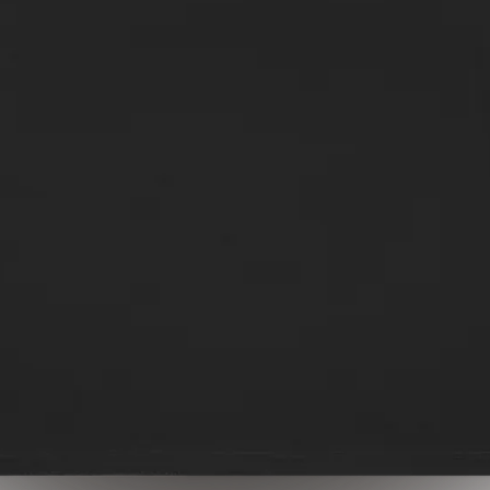
OLLE, 155 GSM
 der gesetzl. MwSt., zzgl. 5,99 € Versandkosten
OLLE, 155 GSM
ersand?
Wie lange ist die Lieferzeit?
Wie kann ich bezahlen?
W